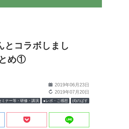
さんとコラボしまし
rまとめ①
calendar
2019年06月23日
reload
2019年07月20日
セミナー等・研修・講演
●レポ・ご感想
(4)のばす
line