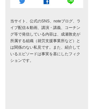
line
twitter
facebook
当サイト、公式のSNS、noteブログ、ラ
イブ配信＆動画、講演・講義、コーチン
グ等で発信している内容は、成瀬敦史が
所属する組織（就労支援事業所など）と
は関係のない私見です。また、紹介して
いるエピソードは事実を基にしたフィク
ションです。