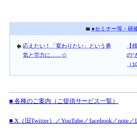
●セミナー等・研
folder
応えたい！「変わりたい」という勇
【残
arrowleft
気と労力に……☆
の“
（1
■ 各種のご案内（ご提供サービス一覧）
■ X（旧Twitter）／YouTube／facebook／n