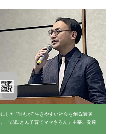
した “誰もが” 生きやすい社会を創る講演
す。「凸凹さん子育てママさろん」主宰。発達