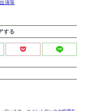
ア出演等
アする
line