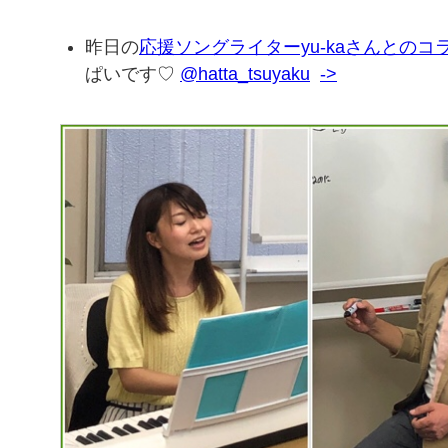
昨日の
応援ソングライターyu-kaさんとのコ
ぱいです♡
@hatta_tsuyaku
->