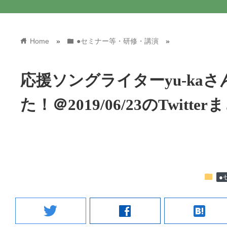
home
folder
Home
»
●セミナー等・研修・講演
»
応援ソングライターyu-ka
た！＠2019/06/23のTwitte
folder
●
twitter
facebook
hatenabookmark