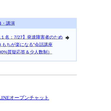
修・講演
１名：7/27】発達障害者のため
arrowright
きもちが楽になる”会話講座
00%質疑応答＆少人数制）
ote／LINEオープンチャット