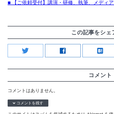
■ 【ご依頼受付】講演・研修、執筆、メディ
この記事をシェ
twitter
facebook
hatenabookmark
コメント
コメントはありません。
down コメントを残す