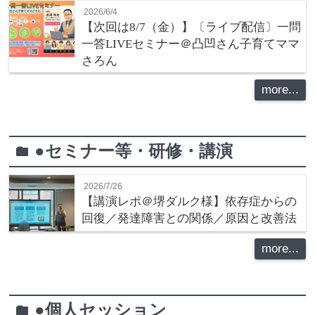
2026/6/4
【次回は8/7（金）】〔ライブ配信〕一問
一答LIVEセミナー＠凸凹さん子育てママ
さろん
more...
●セミナー等・研修・講演
folder
2026/7/26
【講演レポ＠堺ダルク様】依存症からの
回復／発達障害との関係／原因と改善法
more...
●個人セッション
folder