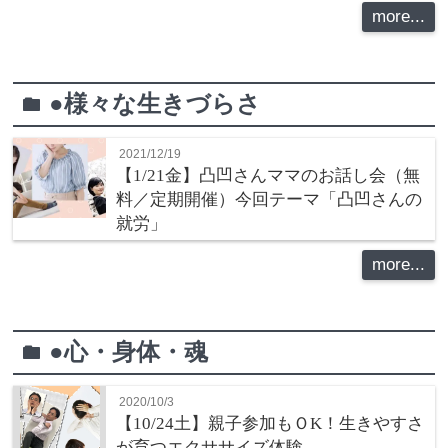
more...
●様々な生きづらさ
folder
2021/12/19
【1/21金】凸凹さんママのお話し会（無
料／定期開催）今回テーマ「凸凹さんの
就労」
more...
●心・身体・魂
folder
2020/10/3
【10/24土】親子参加もＯK！生きやすさ
が育つエクササイズ体験