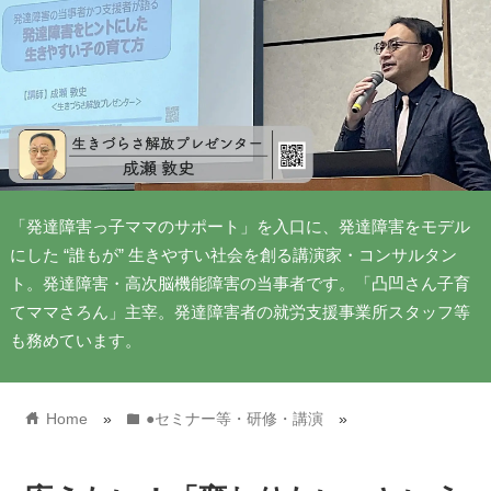
「発達障害っ子ママのサポート」を入口に、発達障害をモデル
にした “誰もが” 生きやすい社会を創る講演家・コンサルタン
ト。発達障害・高次脳機能障害の当事者です。「凸凹さん子育
てママさろん」主宰。発達障害者の就労支援事業所スタッフ等
も務めています。
home
folder
Home
»
●セミナー等・研修・講演
»