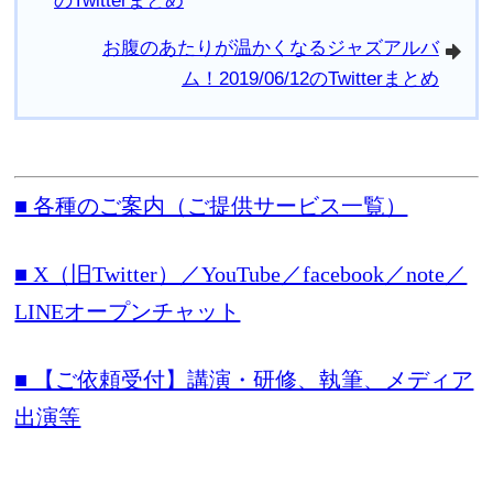
のTwitterまとめ
お腹のあたりが温かくなるジャズアルバ
arrowright
ム！2019/06/12のTwitterまとめ
■ 各種のご案内（ご提供サービス一覧）
■ X（旧Twitter）／YouTube／facebook／note／
LINEオープンチャット
■ 【ご依頼受付】講演・研修、執筆、メディア
出演等