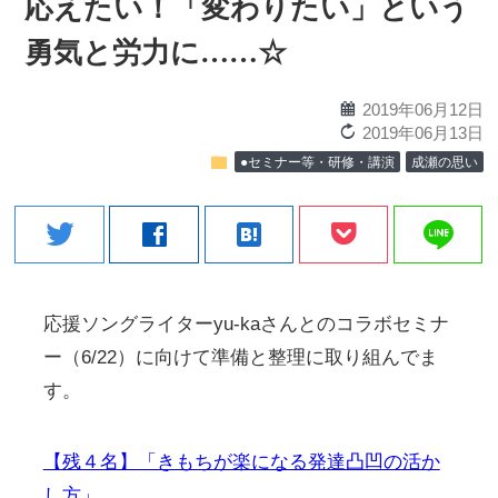
応えたい！「変わりたい」という
勇気と労力に……☆
calendar
2019年06月12日
reload
2019年06月13日
folder
●セミナー等・研修・講演
成瀬の思い
line
twitter
facebook
hatenabookmark
応援ソングライターyu-kaさんとのコラボセミナ
ー（6/22）に向けて準備と整理に取り組んでま
す。
【残４名】「きもちが楽になる発達凸凹の活か
し方」