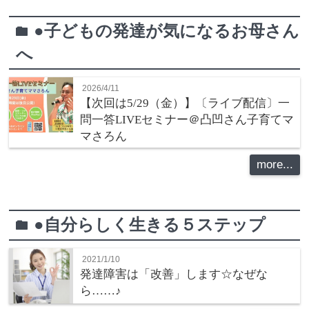
●子どもの発達が気になるお母さん
folder
へ
2026/4/11
【次回は5/29（金）】〔ライブ配信〕一
問一答LIVEセミナー＠凸凹さん子育てマ
マさろん
more...
●自分らしく生きる５ステップ
folder
2021/1/10
発達障害は「改善」します☆なぜな
ら……♪