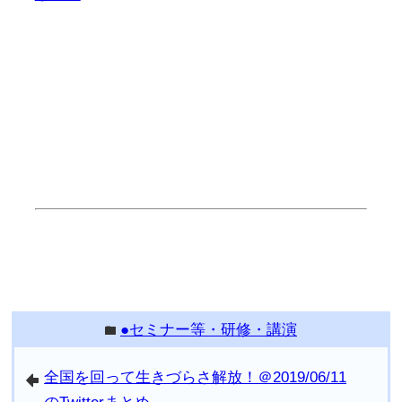
●セミナー等・研修・講演
folder
全国を回って生きづらさ解放！＠2019/06/11
arrowleft