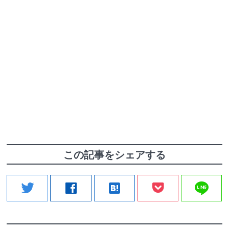
この記事をシェアする
line
twitter
facebook
hatenabookmark