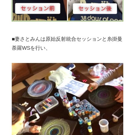
■妻さとみんは原始反射統合セッションと糸掛曼
荼羅WSを行い、