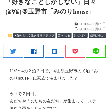
「好きなことしかしない」日々
(≧∀≦)＠玉野市「みのりhouse」
calendar
2018年11月05日
reload
2018年11月06日
folder
●自分らしく生きる５ステップ
(2)やめる
(4)のばす
成瀬の思い
line
twitter
facebook
hatenabookmark
11/2〜4の２泊３日で、岡山県玉野市の民泊「み
のりhouse」に家族で泊まりました☆
今回で２回目。
友だちや「友だちの友だち」が集まって、ステ
キな企画をしたんです(^^)