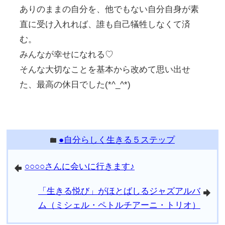
ありのままの自分を、他でもない自分自身が素
直に受け入れれば、誰も自己犠牲しなくて済
む。
みんなが幸せになれる♡
そんな大切なことを基本から改めて思い出せ
た、最高の休日でした(*^_^*)
●自分らしく生きる５ステップ
folder
○○○○さんに会いに行きます♪
arrowleft
「生きる悦び」がほとばしるジャズアルバ
arrowright
ム（ミシェル・ペトルチアーニ・トリオ）