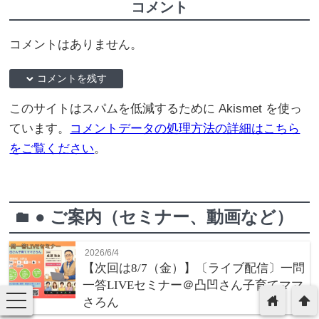
コメント
コメントはありません。
down コメントを残す
このサイトはスパムを低減するために Akismet を使っ
ています。
コメントデータの処理方法の詳細はこちら
をご覧ください
。
● ご案内（セミナー、動画など）
folder
2026/6/4
【次回は8/7（金）】〔ライブ配信〕一問
一答LIVEセミナー＠凸凹さん子育てママ
toggle
home
arrowup
さろん
navigation