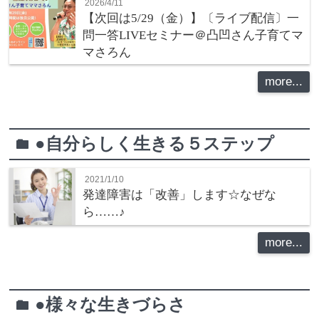
2026/4/11
【次回は5/29（金）】〔ライブ配信〕一
問一答LIVEセミナー＠凸凹さん子育てマ
マさろん
more...
●自分らしく生きる５ステップ
folder
2021/1/10
発達障害は「改善」します☆なぜな
ら……♪
more...
●様々な生きづらさ
folder