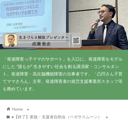
「発達障害っ子ママのサポート」を入口に、発達障害をモデル
にした “誰もが” 生きやすい社会を創る講演家・コンサルタン
ト。発達障害・高次脳機能障害の当事者です。「凸凹さん子育
てママさろん」主宰。発達障害者の就労支援事業所スタッフ等
も務めています。
home
Home
»
folder
●【終了】家族・支援者自助会（ペガサスムーン）
»