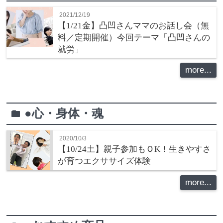
2021/12/19
【1/21金】凸凹さんママのお話し会（無
料／定期開催）今回テーマ「凸凹さんの
就労」
more...
●心・身体・魂
folder
2020/10/3
【10/24土】親子参加もＯK！生きやすさ
が育つエクササイズ体験
more...