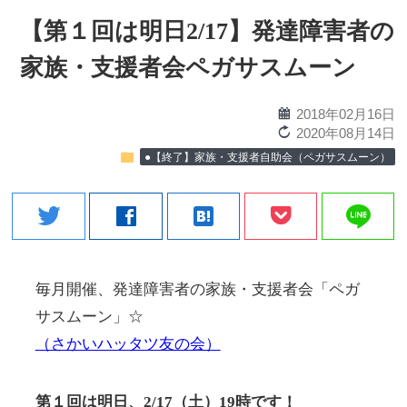
【第１回は明日2/17】発達障害者の
家族・支援者会ペガサスムーン
calendar
2018年02月16日
reload
2020年08月14日
folder
●【終了】家族・支援者自助会（ペガサスムーン）
line
twitter
facebook
hatenabookmark
毎月開催、発達障害者の家族・支援者会「ペガ
サスムーン」☆
（さかいハッタツ友の会）
第１回は明日、2/17（土）19時です！