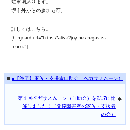
駐車場あります。
堺市外からの参加も可。
詳しくはこちら。
[blogcard url=”https://alive2joy.net/pegasus-
moon/”]
●【終了】家族・支援者自助会（ペガサスムーン）
folder
第１回ペガサスムーン（自助会）を2/17に開
arrowright
催しました！（発達障害者の家族・支援者
の会）