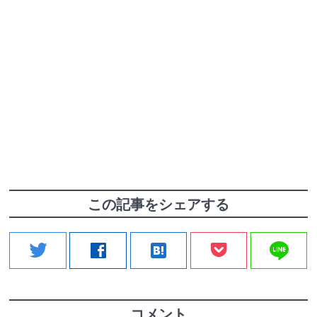
この記事をシェアする
line
twitter
facebook
hatenabookmark
コメント