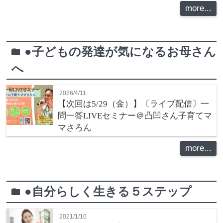
more...
●子どもの発達が気になるお母さん
folder
へ
2026/4/11
【次回は5/29（金）】〔ライブ配信〕一
問一答LIVEセミナー＠凸凹さん子育てマ
マさろん
more...
●自分らしく生きる５ステップ
folder
2021/1/10