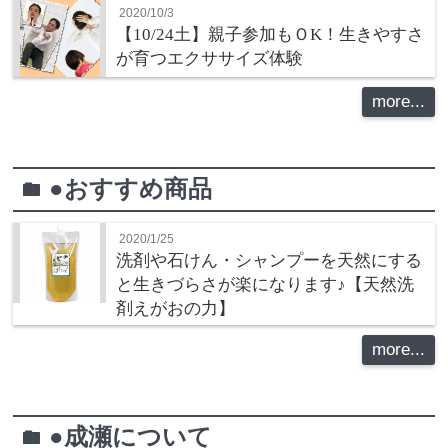
2020/10/3
【10/24土】親子参加もＯK！生きやすさ
が育つエクササイズ体験
more...
●おすすめ商品
folder
2020/1/25
洗剤や石けん・シャンプーを天然にする
と生きづらさが楽になります♪【天然洗
剤えがおの力】
more...
●成瀬について
folder