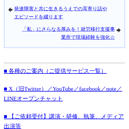
発達障害と共に生きるうえでの耳寄り話や
arrowleft
エピソードを綴ります
「私」にさらなる厚みを！就労移行支援事
arrowright
業所で現場経験を強化☆
■ 各種のご案内（ご提供サービス一覧）
■ X（旧Twitter）／YouTube／facebook／note／
LINEオープンチャット
■ 【ご依頼受付】講演・研修、執筆、メディア
出演等