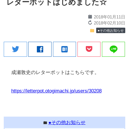
レターポットはじめました☆
calendar
2018年01月11日
reload
2018年02月10日
folder
●その他お知らせ
line
twitter
facebook
hatenabookmark
成瀬敦史のレターポットはこちらです。
https://letterpot.otogimachi.jp/users/30208
●その他お知らせ
folder