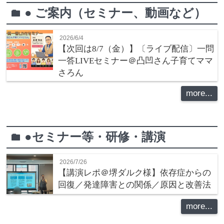
● ご案内（セミナー、動画など）
folder
2026/6/4
【次回は8/7（金）】〔ライブ配信〕一問
一答LIVEセミナー＠凸凹さん子育てママ
さろん
more...
●セミナー等・研修・講演
folder
2026/7/26
【講演レポ＠堺ダルク様】依存症からの
回復／発達障害との関係／原因と改善法
more...