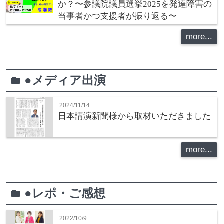
か？〜参議院議員選挙2025を発達障害の
当事者かつ支援者が振り返る〜
more...
●メディア出演
folder
2024/11/14
日本講演新聞様から取材いただきました
more...
●レポ・ご感想
folder
2022/10/9