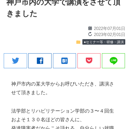
神戸市内の大学で講演をさせて頂
きました
calendar
2022年07月01日
reload
2023年02月01日
folder
●セミナー等・研修・講演
line
twitter
facebook
hatenabookmark
神戸市内の某大学からお呼びいただき、講演さ
せて頂きました。
法学部とリハビリテーション学部の３〜４回生
およそ１３０名ほどの皆さんに、
発達障害者だからこそ語れる、自分らしい就職