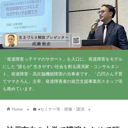
「発達障害っ子ママのサポート」を入口に、発達障害をモデル
にした “誰もが” 生きやすい社会を創る講演家・コンサルタン
ト。発達障害・高次脳機能障害の当事者です。「凸凹さん子育
てママさろん」主宰。発達障害者の就労支援事業所スタッフ等
も務めています。
home
folder
Home
»
●セミナー等・研修・講演
»