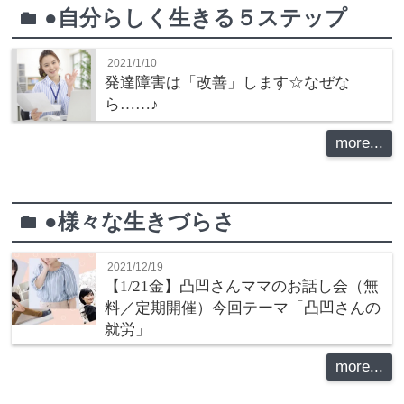
●自分らしく生きる５ステップ
folder
2021/1/10
発達障害は「改善」します☆なぜな
ら……♪
more...
●様々な生きづらさ
folder
2021/12/19
【1/21金】凸凹さんママのお話し会（無
料／定期開催）今回テーマ「凸凹さんの
就労」
more...