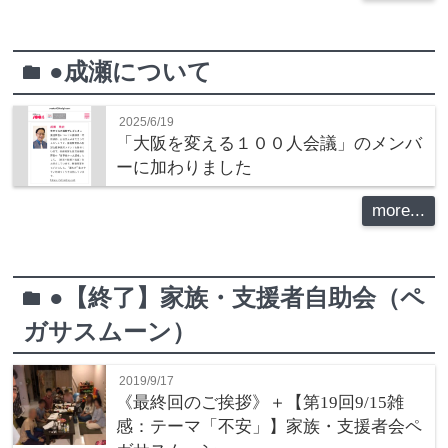
●成瀬について
folder
2025/6/19
「大阪を変える１００人会議」のメンバ
ーに加わりました
more...
●【終了】家族・支援者自助会（ペ
folder
ガサスムーン）
2019/9/17
《最終回のご挨拶》＋【第19回9/15雑
感：テーマ「不安」】家族・支援者会ペ