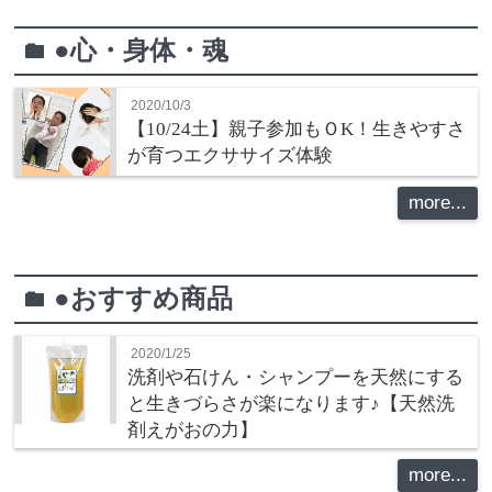
●心・身体・魂
folder
2020/10/3
【10/24土】親子参加もＯK！生きやすさ
が育つエクササイズ体験
more...
●おすすめ商品
folder
2020/1/25
洗剤や石けん・シャンプーを天然にする
と生きづらさが楽になります♪【天然洗
剤えがおの力】
more...