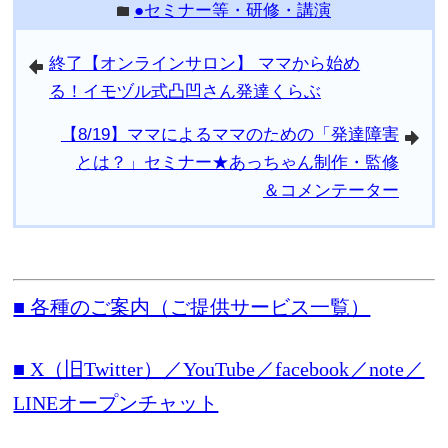
●セミナー等・研修・講演
folder
終了【オンラインサロン】 ママから始め
arrowleft
る！イモヅル式凸凹さん発達くらぶ
【8/19】ママによるママのための「発達障害
arrowright
とは？」セミナー★あっちゃん制作・監修
＆コメンテーター
■ 各種のご案内（ご提供サービス一覧）
■ X（旧Twitter）／YouTube／facebook／note／
LINEオープンチャット