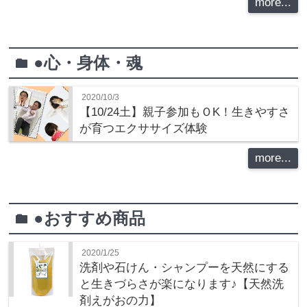
more...
●心・身体・魂
folder
2020/10/3
【10/24土】親子参加もＯK！生きやすさ
が育つエクササイズ体験
more...
●おすすめ商品
folder
2020/1/25
洗剤や石けん・シャンプーを天然にする
と生きづらさが楽になります♪【天然洗
剤えがおの力】