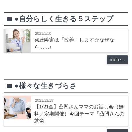
●自分らしく生きる５ステップ
folder
2021/1/10
発達障害は「改善」します☆なぜな
ら……♪
more...
●様々な生きづらさ
folder
2021/12/19
【1/21金】凸凹さんママのお話し会（無
料／定期開催）今回テーマ「凸凹さんの
就労」