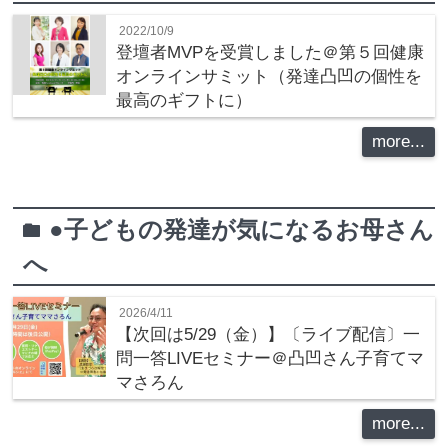
2022/10/9
登壇者MVPを受賞しました＠第５回健康
オンラインサミット（発達凸凹の個性を
最高のギフトに）
more...
●子どもの発達が気になるお母さん
folder
へ
2026/4/11
【次回は5/29（金）】〔ライブ配信〕一
問一答LIVEセミナー＠凸凹さん子育てマ
マさろん
more...