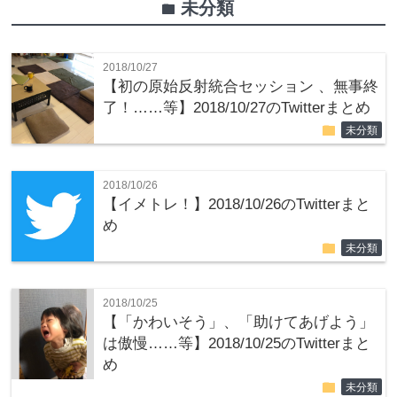
未分類
folder
2018/10/27
【初の原始反射統合セッション 、無事終
了！……等】2018/10/27のTwitterまとめ
folder
未分類
2018/10/26
【イメトレ！】2018/10/26のTwitterまと
め
folder
未分類
2018/10/25
【「かわいそう」、「助けてあげよう」
は傲慢……等】2018/10/25のTwitterまと
め
folder
未分類