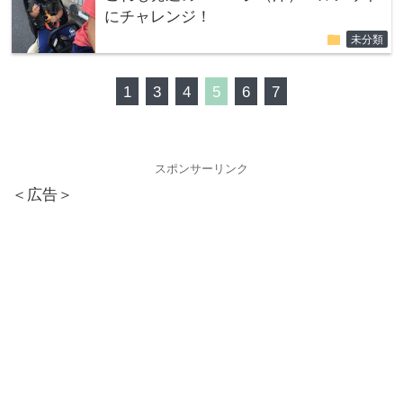
にチャレンジ！
folder
未分類
1
3
4
5
6
7
スポンサーリンク
＜広告＞