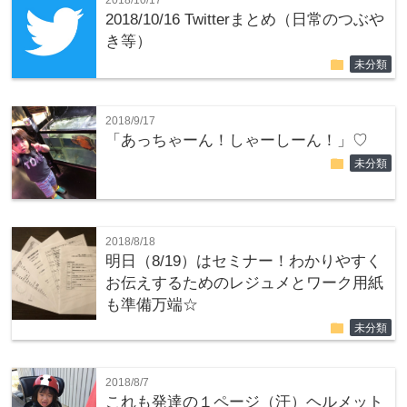
2018/10/17
2018/10/16 Twitterまとめ（日常のつぶや
き等）
folder
未分類
2018/9/17
「あっちゃーん！しゃーしーん！」♡
folder
未分類
2018/8/18
明日（8/19）はセミナー！わかりやすく
お伝えするためのレジュメとワーク用紙
も準備万端☆
folder
未分類
2018/8/7
これも発達の１ページ（汗）ヘルメット