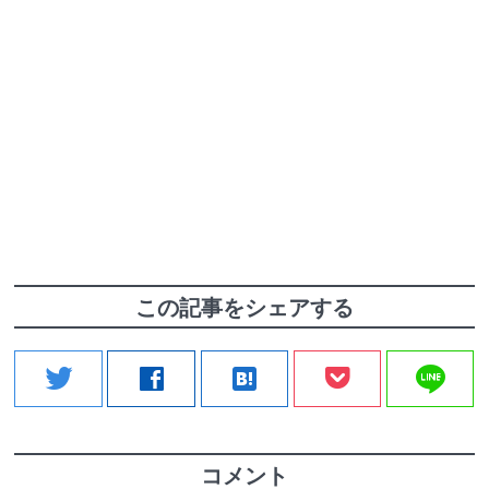
この記事をシェアする
line
twitter
facebook
hatenabookmark
コメント