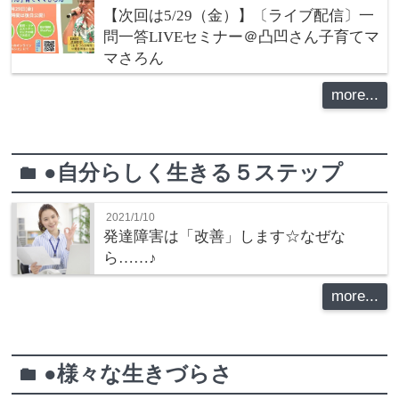
【次回は5/29（金）】〔ライブ配信〕一
問一答LIVEセミナー＠凸凹さん子育てマ
マさろん
more...
●自分らしく生きる５ステップ
folder
2021/1/10
発達障害は「改善」します☆なぜな
ら……♪
more...
●様々な生きづらさ
folder