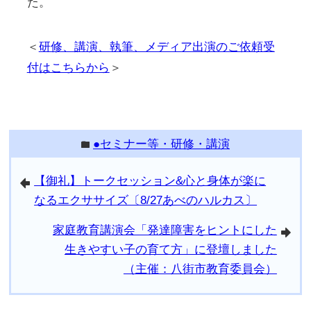
た。
＜
研修、講演、執筆、メディア出演のご依頼受
付はこちらから
＞
●セミナー等・研修・講演
folder
【御礼】トークセッション&心と身体が楽に
arrowleft
なるエクササイズ〔8/27あべのハルカス〕
家庭教育講演会「発達障害をヒントにした
arrowright
生きやすい子の育て方」に登壇しました
（主催：八街市教育委員会）