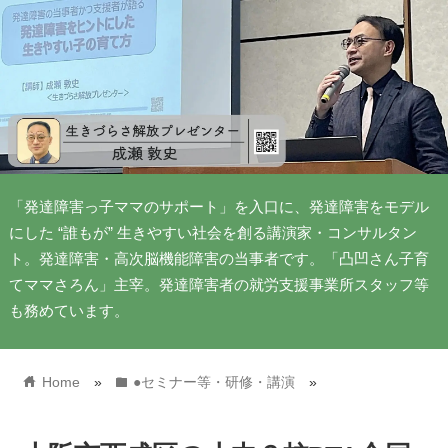
「発達障害っ子ママのサポート」を入口に、発達障害をモデル
にした “誰もが” 生きやすい社会を創る講演家・コンサルタン
ト。発達障害・高次脳機能障害の当事者です。「凸凹さん子育
てママさろん」主宰。発達障害者の就労支援事業所スタッフ等
も務めています。
home
folder
Home
»
●セミナー等・研修・講演
»