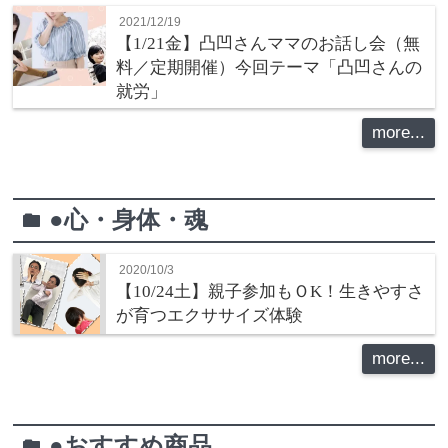
2021/12/19
【1/21金】凸凹さんママのお話し会（無
料／定期開催）今回テーマ「凸凹さんの
就労」
more...
●心・身体・魂
folder
2020/10/3
【10/24土】親子参加もＯK！生きやすさ
が育つエクササイズ体験
more...
●おすすめ商品
folder