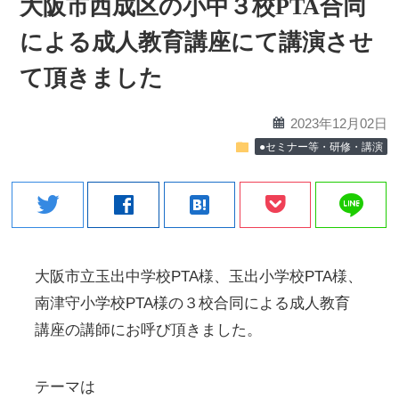
大阪市西成区の小中３校PTA合同
による成人教育講座にて講演させ
て頂きました
calendar
2023年12月02日
folder
●セミナー等・研修・講演
line
twitter
facebook
hatenabookmark
大阪市立玉出中学校PTA様、玉出小学校PTA様、
南津守小学校PTA様の３校合同による成人教育
講座の講師にお呼び頂きました。
テーマは