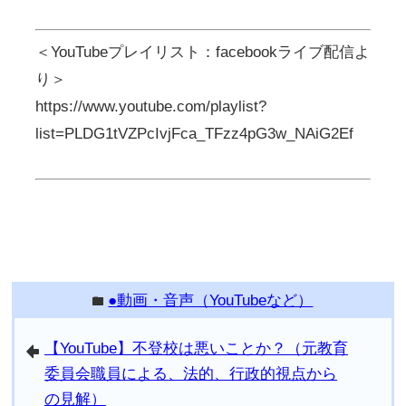
＜YouTubeプレイリスト：facebookライブ配信よ
り＞
https://www.youtube.com/playlist?
list=PLDG1tVZPcIvjFca_TFzz4pG3w_NAiG2Ef
●動画・音声（YouTubeなど）
folder
【YouTube】不登校は悪いことか？（元教育
arrowleft
委員会職員による、法的、行政的視点から
の見解）