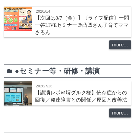
2026/6/4
【次回は8/7（金）】〔ライブ配信〕一問
一答LIVEセミナー＠凸凹さん子育てママ
さろん
more...
●セミナー等・研修・講演
folder
2026/7/26
【講演レポ＠堺ダルク様】依存症からの
回復／発達障害との関係／原因と改善法
more...