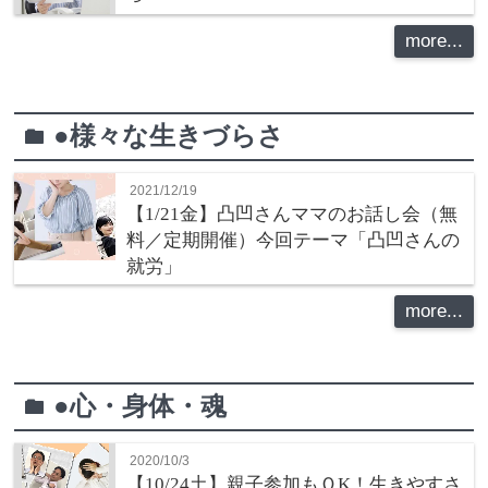
more...
●様々な生きづらさ
folder
2021/12/19
【1/21金】凸凹さんママのお話し会（無
料／定期開催）今回テーマ「凸凹さんの
就労」
more...
●心・身体・魂
folder
2020/10/3
【10/24土】親子参加もＯK！生きやすさ