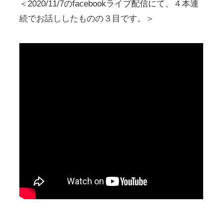
＜2020/11/7のfacebookライブ配信にて、４本連
続でお話ししたものの３目です。＞