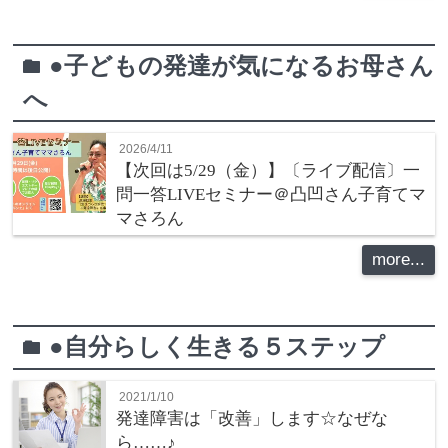
●子どもの発達が気になるお母さん
folder
へ
2026/4/11
【次回は5/29（金）】〔ライブ配信〕一
問一答LIVEセミナー＠凸凹さん子育てマ
マさろん
more...
●自分らしく生きる５ステップ
folder
2021/1/10
発達障害は「改善」します☆なぜな
ら……♪