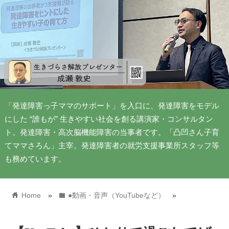
「発達障害っ子ママのサポート」を入口に、発達障害をモデル
にした “誰もが” 生きやすい社会を創る講演家・コンサルタン
ト。発達障害・高次脳機能障害の当事者です。「凸凹さん子育
てママさろん」主宰。発達障害者の就労支援事業所スタッフ等
も務めています。
home
folder
Home
»
●動画・音声（YouTubeなど）
»