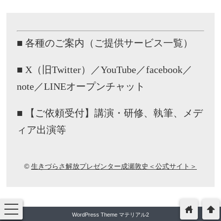
■ 各種のご案内（ご提供サービス一覧）
■ X（旧Twitter）／YouTube／facebook／
note／LINEオープンチャット
■ 【ご依頼受付】講演・研修、執筆、メデ
ィア出演等
©
生きづらさ解放プレゼンター成瀬敦史＜公式サイト＞
toggle
home
arrowup
navigation
WordPress Theme マテリアル2