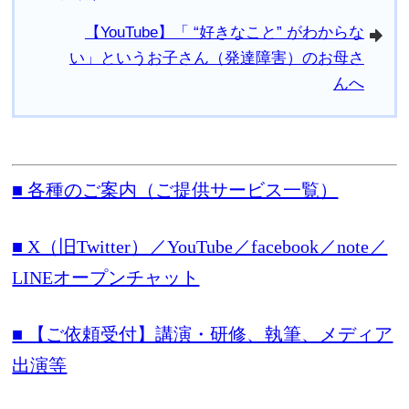
【YouTube】「 “好きなこと” がわからな
arrowright
い」というお子さん（発達障害）のお母さ
んへ
■ 各種のご案内（ご提供サービス一覧）
■ X（旧Twitter）／YouTube／facebook／note／
LINEオープンチャット
■ 【ご依頼受付】講演・研修、執筆、メディア
出演等