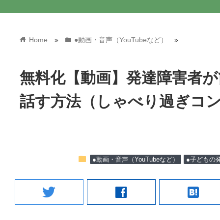
home
folder
Home
»
●動画・音声（YouTubeなど）
»
無料化【動画】発達障害者が
話す方法（しゃべり過ぎコ
folder
●動画・音声（YouTubeなど）
●子どもの
twitter
facebook
hatenabookmark